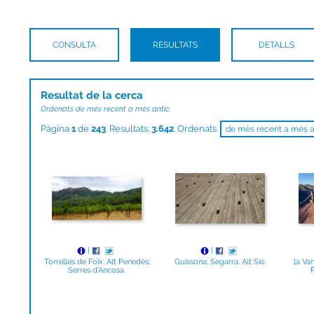
CONSULTA
RESULTATS
DETALLS
Resultat de la cerca
Ordenats de més recent a més antic.
Pàgina
1
de
243
. Resultats:
3.642
. Ordenats
|
|
Torrelles de Foix; Alt Penedès;
Guissona; Segarra; Alt Sió.
la Van
Serres d’Ancosa.
P