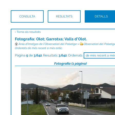
CONSULTA
RESULTATS
DETALLS
‹ Torna als resultats
Fotografia: Olot; Garrotxa; Valls d’Olot.
Arxiu d’Imatges de l’Observatori del Paisatge
>
Observatori del Paisatg
Ordenats de més recent a més antic.
Pàgina
5
de
3.642
. Resultats:
3.642
. Ordenats
Fotografia (1 pàgina)